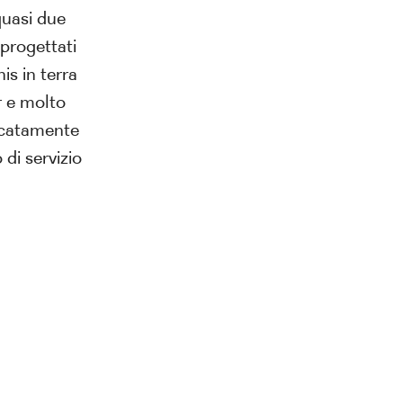
quasi due
 progettati
is in terra
r e molto
licatamente
 di servizio