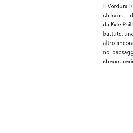
Il Verdura R
chilometri d
da Kyle Phil
battuta, una
altro ancor
nel paesaggi
straordinari